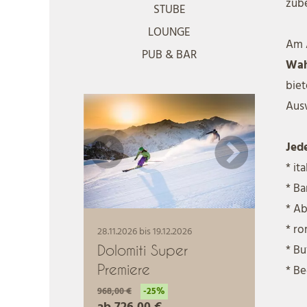
zube
STUBE
LOUNGE
Am 
PUB & BAR
Wa
biet
Aus
Jed
* it
* B
* Ab
* ro
* Bu
* Be