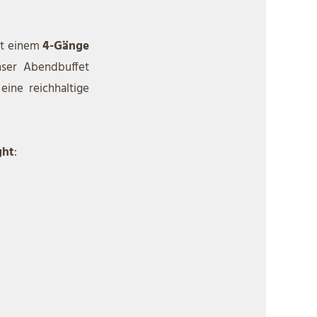
it einem
4-Gänge
nser Abendbuffet
eine reichhaltige
ght
: