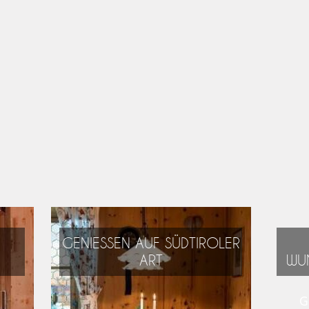
GENIESSEN AUF SÜDTIROLER
ART
WU
Alpin, mediterran,
G