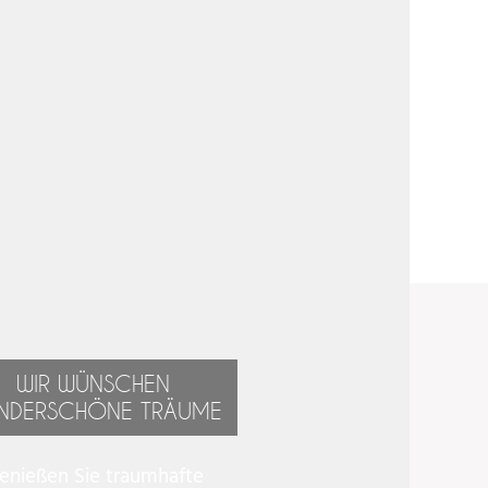
WIR WÜNSCHEN
NDERSCHÖNE TRÄUME
enießen Sie traumhafte