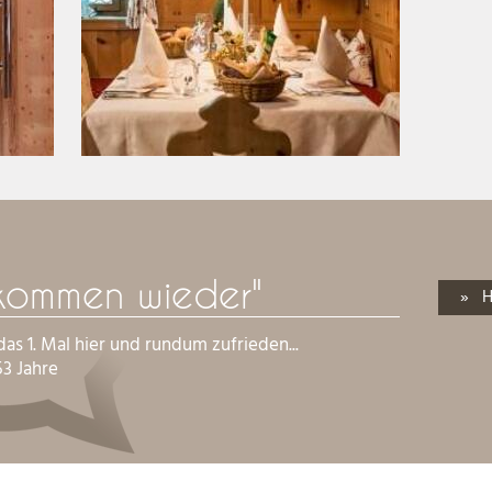
n
international:
von allem das Beste!
 kommen wieder"
» H
as 1. Mal hier und rundum zufrieden...
53 Jahre