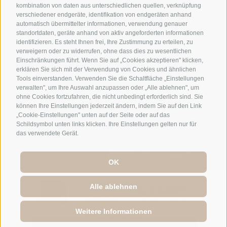
kombination von daten aus unterschiedlichen quellen, verknüpfung
verschiedener endgeräte, identifikation von endgeräten anhand
automatisch übermittelter informationen, verwendung genauer
info@hotelreischach.com
standortdaten, geräte anhand von aktiv angeforderten informationen
identifizieren. Es steht Ihnen frei, Ihre Zustimmung zu erteilen, zu
verweigern oder zu widerrufen, ohne dass dies zu wesentlichen
Lage & Anreise
Einschränkungen führt. Wenn Sie auf „Cookies akzeptieren" klicken,
erklären Sie sich mit der Verwendung von Cookies und ähnlichen
Tools einverstanden. Verwenden Sie die Schaltfläche „Einstellungen
verwalten", um Ihre Auswahl anzupassen oder „Alle ablehnen", um
ohne Cookies fortzufahren, die nicht unbedingt erforderlich sind. Sie
© 2026 Hotel Reischach | Prack-zu-Asch-Str. 10 | I-39031
können Ihre Einstellungen jederzeit ändern, indem Sie auf den Link
Reischach/Bruneck (BZ)
„Cookie-Einstellungen" unten auf der Seite oder auf das
Schildsymbol unten links klicken. Ihre Einstellungen gelten nur für
Tel +39 0474 548009 | Fax +39 0474 550839
das verwendete Gerät.
Sitemap
|
Impressum
|
Cookie-Richtlinie
|
Privacy
|
Cookie Präferenzen
IT00693120214 |
OK
Alle ablehnen
Weitere Informationen