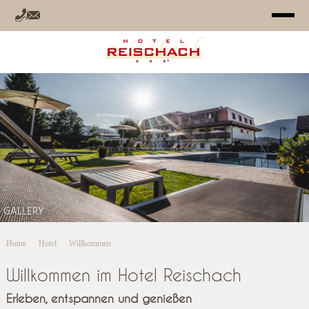
HOTEL
ZIMMER
ANGEBOTE
RELAX
GALLERY
SOMMER
Home
Hotel
Willkommen
WINTER
Willkommen im Hotel Reischach
INFO
Erleben, entspannen und genießen