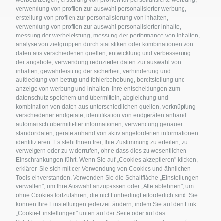
ANMELDEN
verwendung von profilen zur auswahl personalisierter werbung,
erstellung von profilen zur personalisierung von inhalten,
GALERIE
verwendung von profilen zur auswahl personalisierter inhalte,
messung der werbeleistung, messung der performance von inhalten,
analyse von zielgruppen durch statistiken oder kombinationen von
daten aus verschiedenen quellen, entwicklung und verbesserung
der angebote, verwendung reduzierter daten zur auswahl von
inhalten, gewährleistung der sicherheit, verhinderung und
aufdeckung von betrug und fehlerbehebung, bereitstellung und
anzeige von werbung und inhalten, ihre entscheidungen zum
+39 0474 548009
datenschutz speichern und übermitteln, abgleichung und
kombination von daten aus unterschiedlichen quellen, verknüpfung
verschiedener endgeräte, identifikation von endgeräten anhand
automatisch übermittelter informationen, verwendung genauer
info@hotelreischach.com
standortdaten, geräte anhand von aktiv angeforderten informationen
identifizieren. Es steht Ihnen frei, Ihre Zustimmung zu erteilen, zu
verweigern oder zu widerrufen, ohne dass dies zu wesentlichen
Lage & Anreise
Einschränkungen führt. Wenn Sie auf „Cookies akzeptieren" klicken,
erklären Sie sich mit der Verwendung von Cookies und ähnlichen
Tools einverstanden. Verwenden Sie die Schaltfläche „Einstellungen
verwalten", um Ihre Auswahl anzupassen oder „Alle ablehnen", um
ohne Cookies fortzufahren, die nicht unbedingt erforderlich sind. Sie
© 2026 Hotel Reischach | Prack-zu-Asch-Str. 10 | I-39031
können Ihre Einstellungen jederzeit ändern, indem Sie auf den Link
Reischach/Bruneck (BZ)
„Cookie-Einstellungen" unten auf der Seite oder auf das