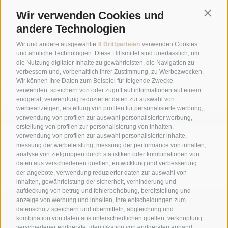
Contin
Wir verwenden Cookies und
NEWSLETTER
andere Technologien
Wir und andere ausgewählte
8 Drittparteien
verwenden Cookies
und ähnliche Technologien. Diese Hilfsmittel sind unerlässlich, um
die Nutzung digitaler Inhalte zu gewährleisten, die Navigation zu
verbessern und, vorbehaltlich Ihrer Zustimmung, zu Werbezwecken.
Wir können Ihre Daten zum Beispiel für folgende Zwecke
verwenden: speichern von oder zugriff auf informationen auf einem
endgerät, verwendung reduzierter daten zur auswahl von
werbeanzeigen, erstellung von profilen für personalisierte werbung,
ANMELDEN
verwendung von profilen zur auswahl personalisierter werbung,
erstellung von profilen zur personalisierung von inhalten,
GALERIE
verwendung von profilen zur auswahl personalisierter inhalte,
messung der werbeleistung, messung der performance von inhalten,
analyse von zielgruppen durch statistiken oder kombinationen von
daten aus verschiedenen quellen, entwicklung und verbesserung
der angebote, verwendung reduzierter daten zur auswahl von
inhalten, gewährleistung der sicherheit, verhinderung und
aufdeckung von betrug und fehlerbehebung, bereitstellung und
anzeige von werbung und inhalten, ihre entscheidungen zum
+39 0474 548009
datenschutz speichern und übermitteln, abgleichung und
kombination von daten aus unterschiedlichen quellen, verknüpfung
verschiedener endgeräte, identifikation von endgeräten anhand