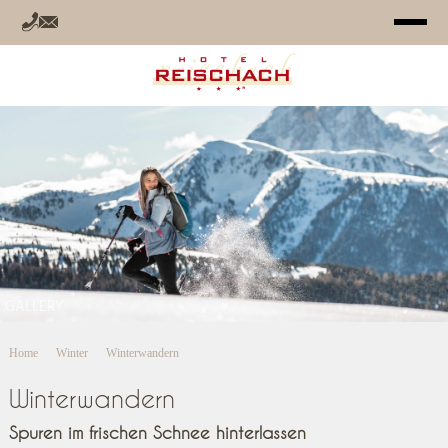
HOTEL
ZIMMER
ANGEBOTE
RELAX
GALLERY
SOMMER
Home
Winter
Winterwandern
WINTER
Winterwandern
INFO
Spuren im frischen Schnee hinterlassen