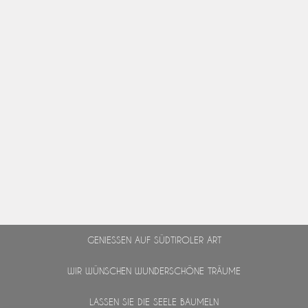
GENIESSEN AUF SÜDTIROLER ART
WIR WÜNSCHEN WUNDERSCHÖNE TRÄUME
LASSEN SIE DIE SEELE BAUMELN