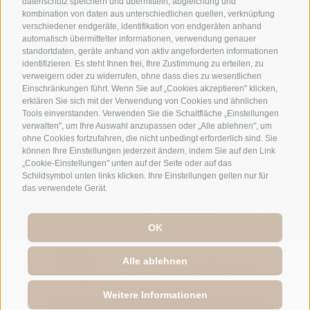
+39 0474 548009
datenschutz speichern und übermitteln, abgleichung und
kombination von daten aus unterschiedlichen quellen, verknüpfung
verschiedener endgeräte, identifikation von endgeräten anhand
automatisch übermittelter informationen, verwendung genauer
info@hotelreischach.com
standortdaten, geräte anhand von aktiv angeforderten informationen
identifizieren. Es steht Ihnen frei, Ihre Zustimmung zu erteilen, zu
verweigern oder zu widerrufen, ohne dass dies zu wesentlichen
Lage & Anreise
Einschränkungen führt. Wenn Sie auf „Cookies akzeptieren" klicken,
erklären Sie sich mit der Verwendung von Cookies und ähnlichen
Tools einverstanden. Verwenden Sie die Schaltfläche „Einstellungen
verwalten", um Ihre Auswahl anzupassen oder „Alle ablehnen", um
ohne Cookies fortzufahren, die nicht unbedingt erforderlich sind. Sie
© 2026 Hotel Reischach | Prack-zu-Asch-Str. 10 | I-39031
können Ihre Einstellungen jederzeit ändern, indem Sie auf den Link
Reischach/Bruneck (BZ)
„Cookie-Einstellungen" unten auf der Seite oder auf das
Schildsymbol unten links klicken. Ihre Einstellungen gelten nur für
Tel +39 0474 548009 | Fax +39 0474 550839
das verwendete Gerät.
Sitemap
|
Impressum
|
Cookie-Richtlinie
|
Privacy
|
Cookie Präferenzen
IT00693120214 |
OK
Alle ablehnen
Weitere Informationen