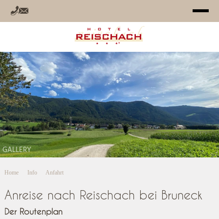
HOTEL
ZIMMER
ANGEBOTE
RELAX
GALLERY
SOMMER
Home
Info
Anfahrt
WINTER
Anreise nach Reischach bei Bruneck
INFO
Der Routenplan