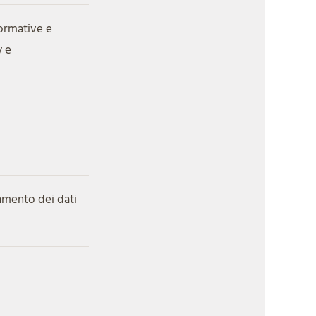
formative e
y e
ttamento dei dati