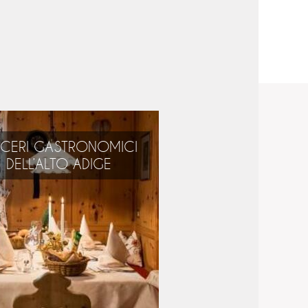
ACERI GASTRONOMICI
DELL’ALTO ADIGE
Alpini, mediterranei,
nternazionali – di tutto
solo il meglio!