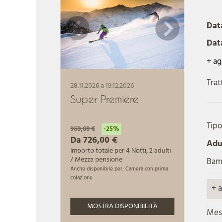
Data
Dat
+ ag
Tra
Tipo
Adul
Bam
+ 
Mes