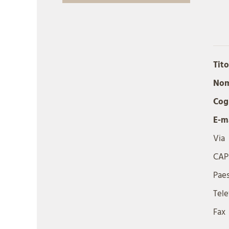
Tito
Nom
Cog
E-ma
Via
CAP 
Pae
Tel
Fax