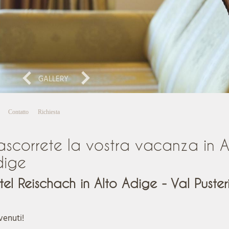
GALLERY
Contatto
Richiesta
ascorrete la vostra vacanza in A
dige
tel Reischach in Alto Adige - Val Puster
venuti!