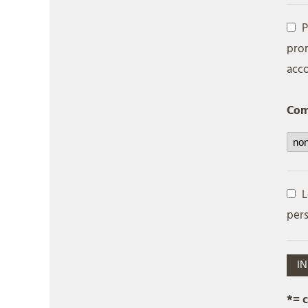
P
prom
acco
Come
L
pers
IN
*= 