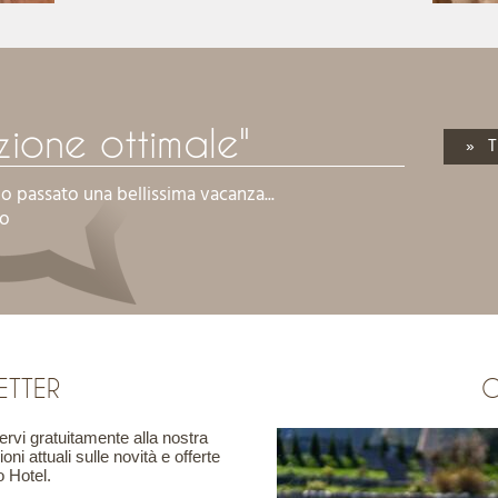
zione ottimale"
» T
 passato una bellissima vacanza...
o
ETTER
G
vervi gratuitamente alla nostra
ni attuali sulle novità e offerte
o Hotel.