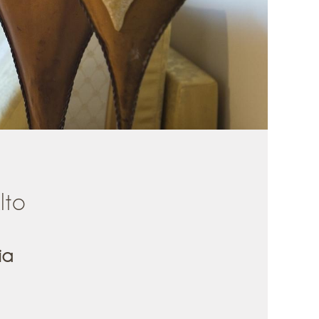
lto
ia