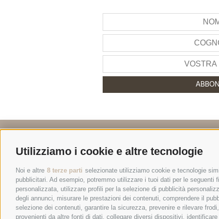
ABBON
+39 0474 548009
Utilizziamo i cookie e altre tecnologie
Noi e altre
8 terze parti
selezionate utilizziamo cookie e tecnologie simil
pubblicitari. Ad esempio, potremmo utilizzare i tuoi dati per le seguenti fin
personalizzata, utilizzare profili per la selezione di pubblicità personaliz
degli annunci, misurare le prestazioni dei contenuti, comprendere il pubbli
© 2026 Ho
selezione dei contenuti, garantire la sicurezza, prevenire e rilevare frod
provenienti da altre fonti di dati, collegare diversi dispositivi, identific