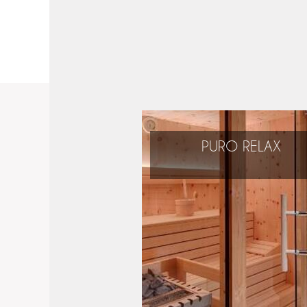
PURO RELAX
Rilassarsi e
fare il pieno di energia
durante la vostra vacanz