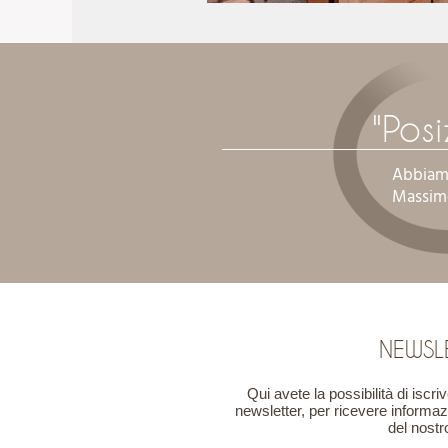
"Posi
Abbiamo
Massim
NEWSL
Qui avete la possibilità di iscri
newsletter, per ricevere informazio
del nostr