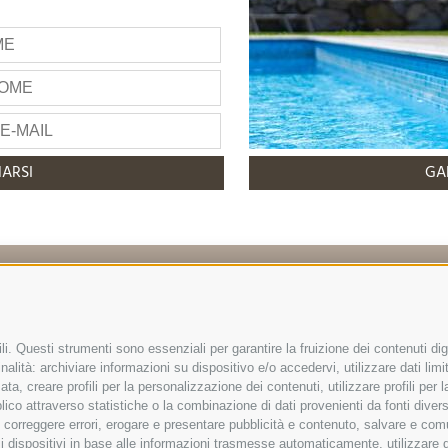
ARSI
GA
info@hotelreischach.com
i. Questi strumenti sono essenziali per garantire la fruizione dei contenuti dig
alità: archiviare informazioni su dispositivo e/o accedervi, utilizzare dati limita
zata, creare profili per la personalizzazione dei contenuti, utilizzare profili per
co attraverso statistiche o la combinazione di dati provenienti da fonti diverse, 
tel Reischach | Via Prack zu Asch 10 | I-39031 Riscone/Br
i, correggere errori, erogare e presentare pubblicità e contenuto, salvare e co
Tel +39 0474 548009 | Fax +39 0474 550839
are i dispositivi in base alle informazioni trasmesse automaticamente, utilizzare 