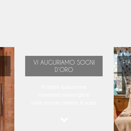
VI AUGURIAMO SOGNI
PI
D’ORO
Potrete trascorrere
momenti meravigliosi
i
a!
nelle nostre camere & suite.