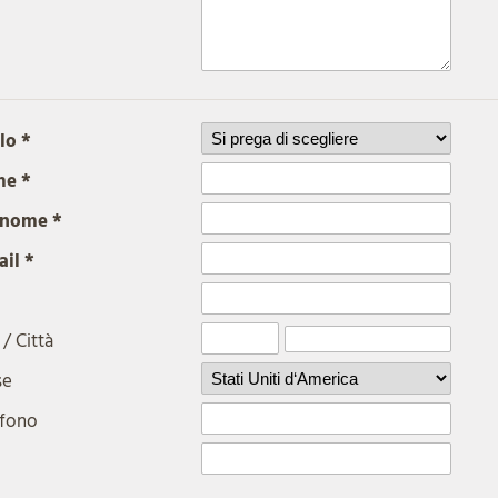
lo *
e *
nome *
il *
/ Città
se
efono