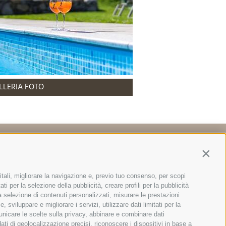
LLERIA FOTO
Mappa & Dove siamo
Contin
itali, migliorare la navigazione e, previo tuo consenso, per scopi
ti per la selezione della pubblicità, creare profili per la pubblicità
 la selezione di contenuti personalizzati, misurare le prestazioni
sviluppare e migliorare i servizi, utilizzare dati limitati per la
unico (BZ)
municare le scelte sulla privacy, abbinare e combinare dati
dati di geolocalizzazione precisi, riconoscere i dispositivi in base a