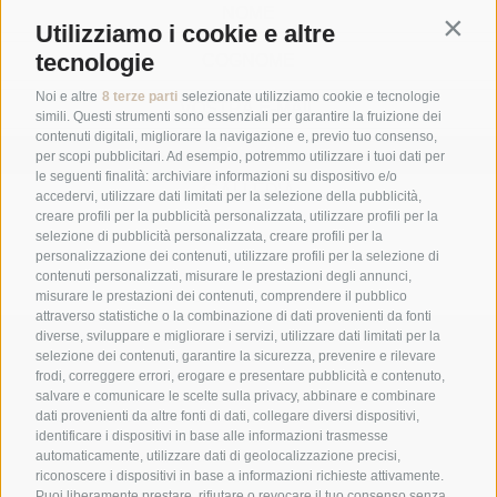
Contin
Utilizziamo i cookie e altre
tecnologie
Noi e altre
8 terze parti
selezionate utilizziamo cookie e tecnologie
simili. Questi strumenti sono essenziali per garantire la fruizione dei
contenuti digitali, migliorare la navigazione e, previo tuo consenso,
ABBONARSI
per scopi pubblicitari. Ad esempio, potremmo utilizzare i tuoi dati per
le seguenti finalità: archiviare informazioni su dispositivo e/o
GALLERIA
accedervi, utilizzare dati limitati per la selezione della pubblicità,
creare profili per la pubblicità personalizzata, utilizzare profili per la
selezione di pubblicità personalizzata, creare profili per la
personalizzazione dei contenuti, utilizzare profili per la selezione di
contenuti personalizzati, misurare le prestazioni degli annunci,
misurare le prestazioni dei contenuti, comprendere il pubblico
attraverso statistiche o la combinazione di dati provenienti da fonti
diverse, sviluppare e migliorare i servizi, utilizzare dati limitati per la
+39 0474 548009
selezione dei contenuti, garantire la sicurezza, prevenire e rilevare
frodi, correggere errori, erogare e presentare pubblicità e contenuto,
salvare e comunicare le scelte sulla privacy, abbinare e combinare
dati provenienti da altre fonti di dati, collegare diversi dispositivi,
info@hotelreischach.com
identificare i dispositivi in base alle informazioni trasmesse
automaticamente, utilizzare dati di geolocalizzazione precisi,
riconoscere i dispositivi in base a informazioni richieste attivamente.
Puoi liberamente prestare, rifiutare o revocare il tuo consenso senza