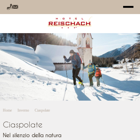
HOTEL
CAMERE
OFFERTE
RELAX
GALLERY
ESTATE
Home
Inverno
Ciaspolate
INVERNO
Ciaspolate
INFO
Nel silenzio della natura