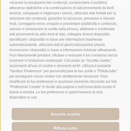
misurare le prestazioni dei contenuti, comprendere il pubblico
attraverso statistiche o la combinazione di dati provenienti da fonti
diverse, sviluppare e migliorare i servizi, utilizzare dati limitati per la
+39 0474 548009
selezione dei contenuti, garantire la sicurezza, prevenire e rilevare
frodi, correggere errori, erogare e presentare pubblicità e contenuto,
salvare e comunicare le scelte sulla privacy, abbinare e combinare
dati provenienti da altre fonti di dati, collegare diversi dispositivi,
info@hotelreischach.com
identificare i dispositivi in base alle informazioni trasmesse
automaticamente, utilizzare dati di geolocalizzazione precisi,
riconoscere i dispositivi in base a informazioni richieste attivamente.
Mappa & Dove
Puoi liberamente prestare, rifiutare o revocare il tuo consenso senza
incorrere in limitazioni sostanziali. Cliccando su "Accetta cookie,"
acconsenti all'uso di cookie e strumenti simili. Utilizza il pulsante
siamo
"Gestisci Preferenze" per personalizzare le tue scelte o "Rifiuta tutto"
per proseguire senza cookie non strettamente necessari. Puoi
© 2026 Hotel Reischach | Via Prack zu Asch 10 | I-39031
modificare le tue preferenze in qualsiasi momento cliccando sul link
Riscone/Brunico (BZ)
"Preferenze Cookie" in fondo alla pagina o sull'icona dello scudo in
basso a sinistra. Le tue preferenze si applicheranno al solo
Tel +39 0474 548009 | Fax +39 0474 550839
dispositivo in uso.
Mappa del sito
|
Credits
|
Cookie Policy
|
Privacy
|
Preferenze Cookies
IT00693120214 |
Accetta cookie
Rifiuta tutto