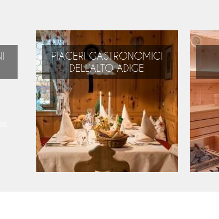
I
PIACERI GASTRONOMICI
DELL’ALTO ADIGE
Alpini, mediterranei,
internazionali – di tutto
te.
solo il meglio!
du