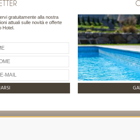
ETTER
G
vervi gratuitamente alla nostra
ni attuali sulle novità e offerte
o Hotel.
ARSI
GA
info@hotelreischach.com