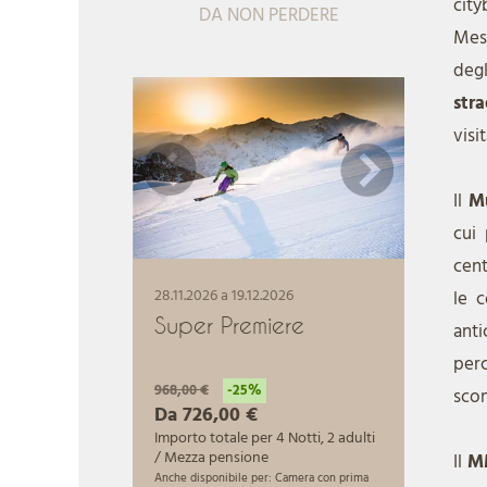
cit
DA NON PERDERE
Mes
degl
str
visi
Il
Mu
cui 
cent
le c
anti
per
sco
Il
M