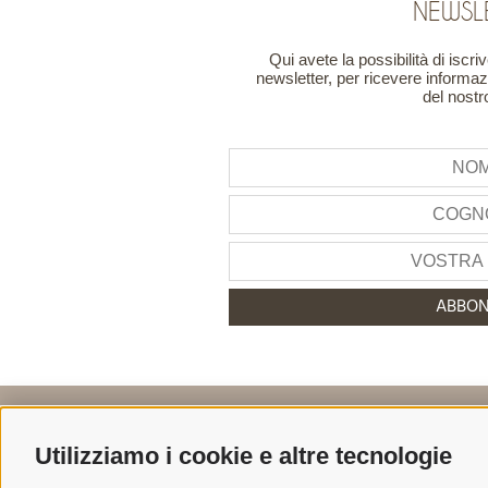
NEWSL
Qui avete la possibilità di iscri
newsletter, per ricevere informazio
del nostr
ABBON
+39 0474 548009
Utilizziamo i cookie e altre tecnologie