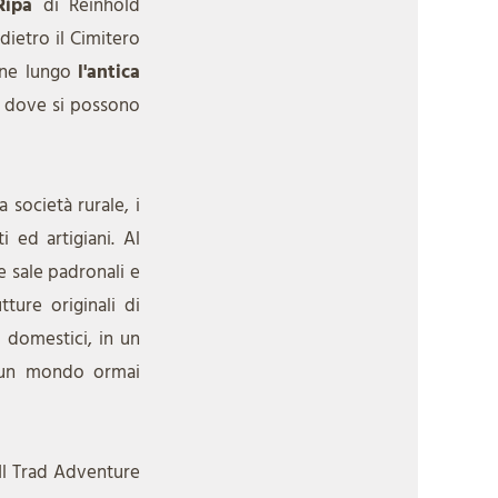
Ripa
di Reinhold
 dietro il Cimitero
cone lungo
l'antica
, dove si possono
a società rurale, i
i ed artigiani. Al
e sale padronali e
tture originali di
i domestici, in un
di un mondo ormai
 Il Trad Adventure