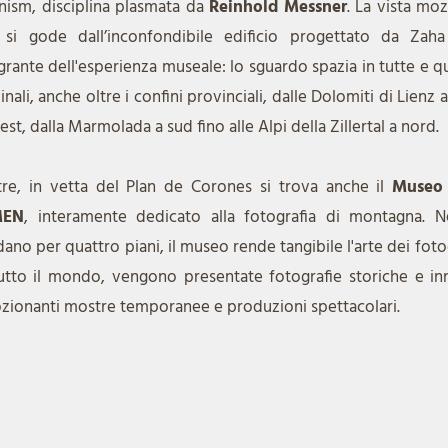
nism, disciplina plasmata da
Reinhold Messner
. La vista moz
 si gode dall’inconfondibile edificio progettato da Zah
grante dell'esperienza museale: lo sguardo spazia in tutte e qu
inali, anche oltre i confini provinciali, dalle Dolomiti di Lienz a 
est, dalla Marmolada a sud fino alle Alpi della Zillertal a nord.
tre, in vetta del Plan de Corones si trova anche il
Museo 
MEN
, interamente dedicato alla fotografia di montagna. N
ano per quattro piani, il museo rende tangibile l'arte dei fot
utto il mondo, vengono presentate fotografie storiche e inno
ionanti mostre temporanee e produzioni spettacolari.