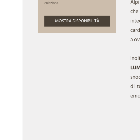
Alpi
che
inte
card
a ov
Inol
LU
snod
di t
emoz