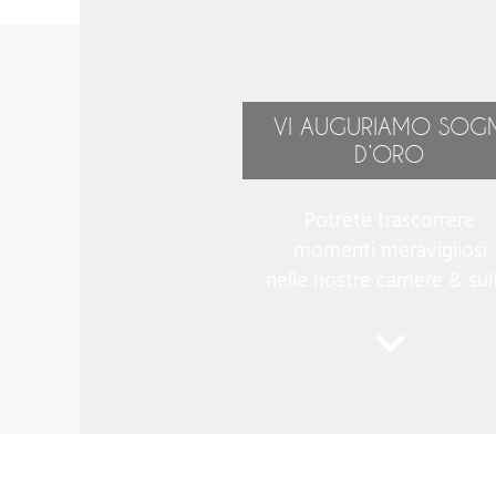
VI AUGURIAMO SOGN
D’ORO
Potrete trascorrere
momenti meravigliosi
nelle nostre camere & sui