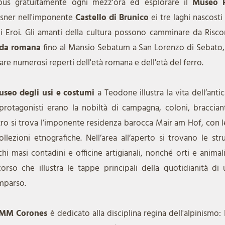
ybus gratuitamente ogni mezz'ora ed esplorare il
Museo 
sner nell'imponente
Castello di Brunico
ei tre laghi nascosti
i Eroi. Gli amanti della cultura possono camminare da Ris
ada romana
fino al Mansio Sebatum a San Lorenzo di Sebato
tare numerosi reperti dell'età romana e dell'età del ferro.
seo degli usi e costumi
a Teodone illustra la vita dell’antic
protagonisti erano la nobiltà di campagna, coloni, bracciant
ro si trova l’imponente residenza barocca Mair am Hof, con l
ollezioni etnografiche. Nell’area all’aperto si trovano le stru
chi masi contadini e officine artigianali, nonché orti e animal
corso che illustra le tappe principali della quotidianità 
mparso.
MM Corones
è dedicato alla disciplina regina dell'alpinismo: