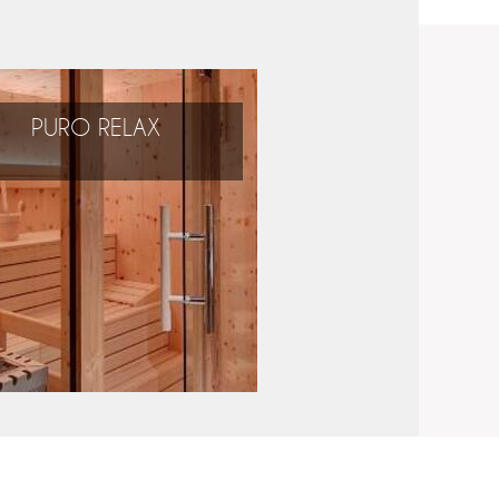
PURO RELAX
Rilassarsi e
fare il pieno di energia
rante la vostra vacanza!