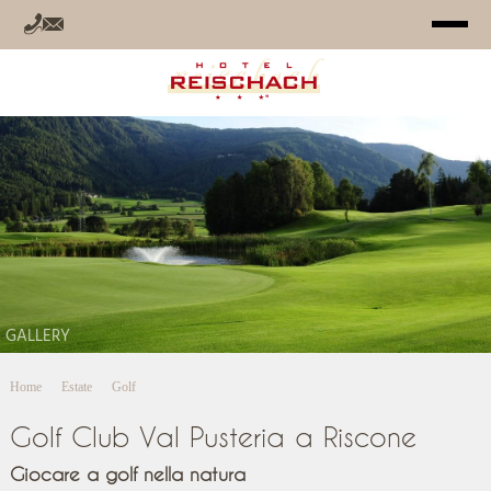
HOTEL
CAMERE
OFFERTE
RELAX
GALLERY
ESTATE
Home
Estate
Golf
INVERNO
Golf Club Val Pusteria a Riscone
INFO
Giocare a golf nella natura