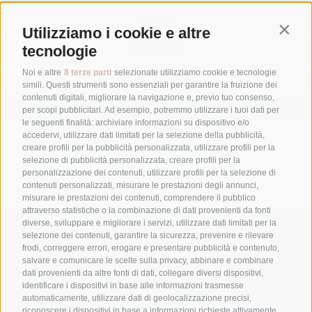
Contin
Utilizziamo i cookie e altre
tecnologie
Noi e altre
8 terze parti
selezionate utilizziamo cookie e tecnologie
simili. Questi strumenti sono essenziali per garantire la fruizione dei
contenuti digitali, migliorare la navigazione e, previo tuo consenso,
ABBONARSI
per scopi pubblicitari. Ad esempio, potremmo utilizzare i tuoi dati per
le seguenti finalità: archiviare informazioni su dispositivo e/o
GALLERIA
accedervi, utilizzare dati limitati per la selezione della pubblicità,
creare profili per la pubblicità personalizzata, utilizzare profili per la
selezione di pubblicità personalizzata, creare profili per la
personalizzazione dei contenuti, utilizzare profili per la selezione di
contenuti personalizzati, misurare le prestazioni degli annunci,
misurare le prestazioni dei contenuti, comprendere il pubblico
attraverso statistiche o la combinazione di dati provenienti da fonti
diverse, sviluppare e migliorare i servizi, utilizzare dati limitati per la
+39 0474 548009
selezione dei contenuti, garantire la sicurezza, prevenire e rilevare
frodi, correggere errori, erogare e presentare pubblicità e contenuto,
salvare e comunicare le scelte sulla privacy, abbinare e combinare
dati provenienti da altre fonti di dati, collegare diversi dispositivi,
info@hotelreischach.com
identificare i dispositivi in base alle informazioni trasmesse
automaticamente, utilizzare dati di geolocalizzazione precisi,
riconoscere i dispositivi in base a informazioni richieste attivamente.