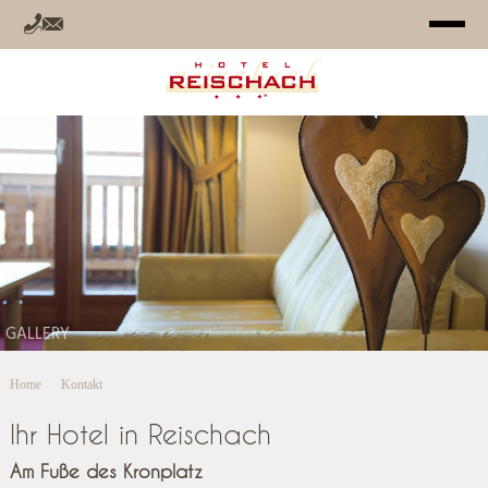
HOTEL
ZIMMER
ANGEBOTE
RELAX
GALLERY
SOMMER
Home
Kontakt
WINTER
Ihr Hotel in Reischach
INFO
Am Fuße des Kronplatz