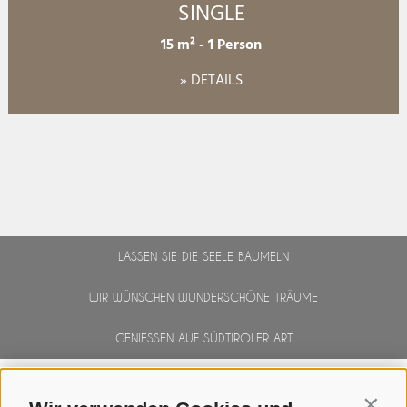
SINGLE
15 m²
-
1 Person
» DETAILS
LASSEN SIE DIE SEELE BAUMELN
WIR WÜNSCHEN WUNDERSCHÖNE TRÄUME
GENIESSEN AUF SÜDTIROLER ART
Contin