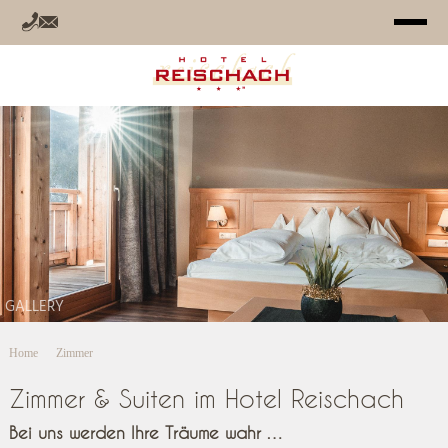
HOTEL
ZIMMER
ANGEBOTE
RELAX
GALLERY
SOMMER
Home
Zimmer
WINTER
Zimmer & Suiten im Hotel Reischach
INFO
Bei uns werden Ihre Träume wahr …